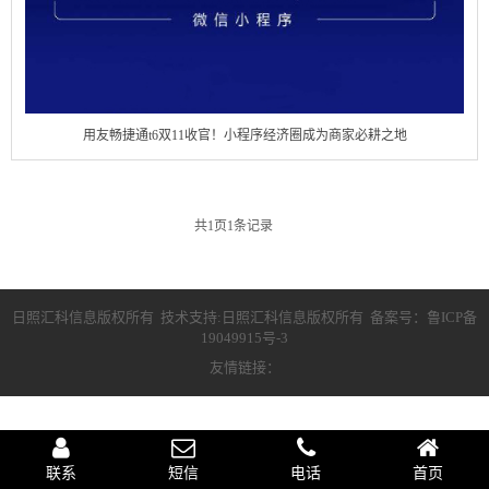
用友畅捷通t6双11收官！小程序经济圈成为商家必耕之地
共
1
页
1
条记录
日照汇科信息版权所有 技术支持:日照汇科信息版权所有 备案号：
鲁ICP备
19049915号-3
友情链接：
联系
短信
电话
首页